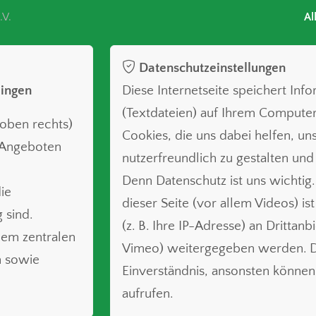
.V.
Al
Datenschutzeinstellungen
lingen
Diese Internetseite speichert Inf
(Textdateien) auf Ihrem Compute
oben rechts)
Cookies, die uns dabei helfen, uns
n Angeboten
nutzerfreundlich zu gestalten und
Denn Datenschutz ist uns wichtig.
ie
dieser Seite (vor allem Videos) is
 sind.
(z. B. Ihre IP-Adresse) an Drittanb
nem zentralen
Vimeo) weitergegeben werden. Da
n sowie
Einverständnis, ansonsten können 
aufrufen.