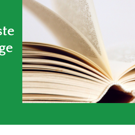
ste
ge