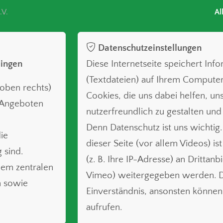
.V.
Al
Datenschutzeinstellungen
lingen
Diese Internetseite speichert Inf
(Textdateien) auf Ihrem Compute
oben rechts)
Cookies, die uns dabei helfen, uns
n Angeboten
nutzerfreundlich zu gestalten und
Denn Datenschutz ist uns wichtig.
ie
dieser Seite (vor allem Videos) is
 sind.
(z. B. Ihre IP-Adresse) an Drittanb
nem zentralen
Vimeo) weitergegeben werden. Da
n sowie
Einverständnis, ansonsten können 
aufrufen.