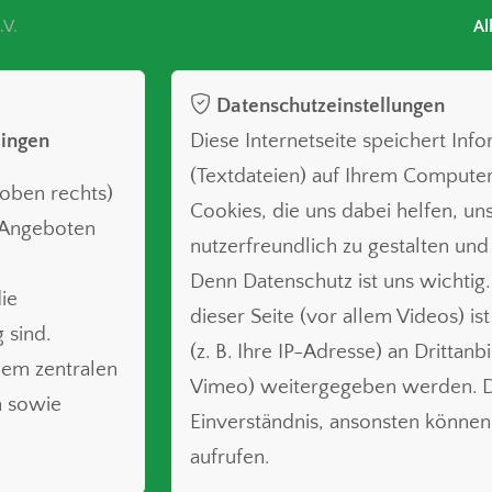
.V.
Al
Datenschutzeinstellungen
lingen
Diese Internetseite speichert Inf
(Textdateien) auf Ihrem Compute
oben rechts)
Cookies, die uns dabei helfen, uns
n Angeboten
nutzerfreundlich zu gestalten und
Denn Datenschutz ist uns wichtig.
ie
dieser Seite (vor allem Videos) is
 sind.
(z. B. Ihre IP-Adresse) an Drittanb
nem zentralen
Vimeo) weitergegeben werden. Da
n sowie
Einverständnis, ansonsten können 
aufrufen.