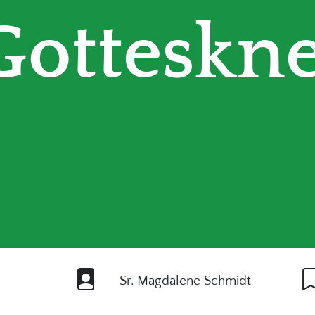
Gotteskn
Sr. Magdalene Schmidt