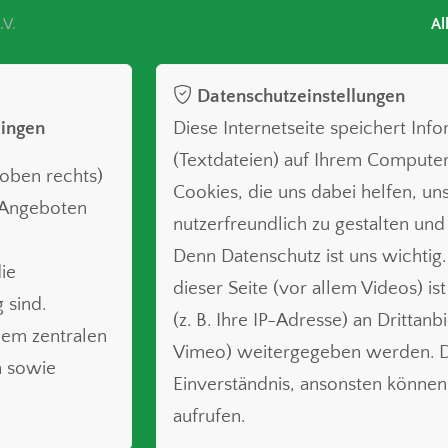
.V.
Al
Datenschutzeinstellungen
lingen
Diese Internetseite speichert Inf
(Textdateien) auf Ihrem Compute
oben rechts)
Cookies, die uns dabei helfen, uns
n Angeboten
nutzerfreundlich zu gestalten und
Denn Datenschutz ist uns wichtig.
ie
dieser Seite (vor allem Videos) is
 sind.
(z. B. Ihre IP-Adresse) an Drittanb
nem zentralen
Vimeo) weitergegeben werden. Da
n sowie
Einverständnis, ansonsten können 
aufrufen.