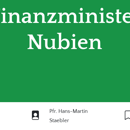
Finanzministe
Nubien
Pfr. Hans-Martin
Staebler