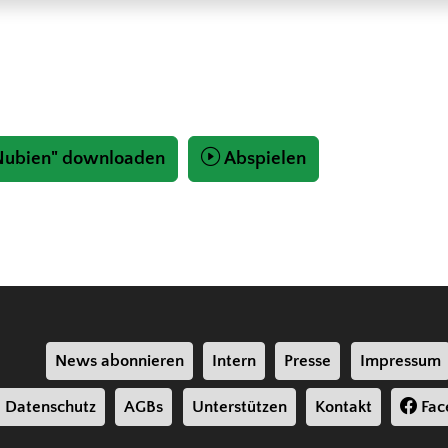
 Nubien" downloaden
Abspielen
News abonnieren
Intern
Presse
Impressum
Datenschutz
AGBs
Unterstützen
Kontakt
Fac