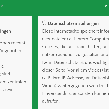
.V.
Al
Datenschutzeinstellungen
lingen
Diese Internetseite speichert Inf
(Textdateien) auf Ihrem Compute
oben rechts)
Cookies, die uns dabei helfen, uns
n Angeboten
nutzerfreundlich zu gestalten und
Denn Datenschutz ist uns wichtig.
ie
dieser Seite (vor allem Videos) is
 sind.
(z. B. Ihre IP-Adresse) an Drittanb
nem zentralen
Vimeo) weitergegeben werden. Da
n sowie
Einverständnis, ansonsten können 
aufrufen.