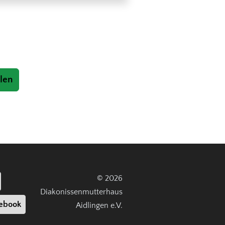
len
© 2026
Diakonissenmutterhaus
ebook
Aidlingen e.V.