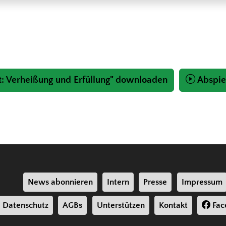
t: Verheißung und Erfüllung" downloaden
Abspie
News abonnieren
Intern
Presse
Impressum
Datenschutz
AGBs
Unterstützen
Kontakt
Fac