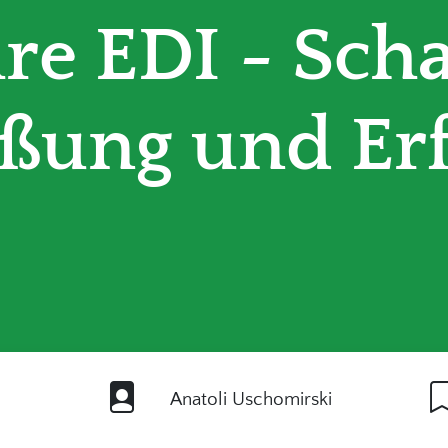
hre EDI - Sch
ßung und Er
Anatoli Uschomirski