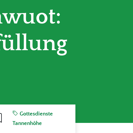
awuot:
füllung
Gottesdienste
Tannenhöhe