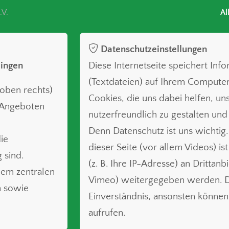
.V.
Al
Datenschutzeinstellungen
lingen
Diese Internetseite speichert Inf
(Textdateien) auf Ihrem Compute
oben rechts)
Cookies, die uns dabei helfen, uns
n Angeboten
nutzerfreundlich zu gestalten und
Denn Datenschutz ist uns wichtig.
ie
dieser Seite (vor allem Videos) is
 sind.
(z. B. Ihre IP-Adresse) an Drittanb
nem zentralen
Vimeo) weitergegeben werden. Da
n sowie
Einverständnis, ansonsten können 
aufrufen.